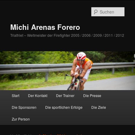
Such
Michi Arenas Forero
Triathlet – Weltmeister der Firefighter 2005 / 2006 / 2009 / 2011 / 2012
Hauptmenü
Start
Der Kontakt
Der Trainer
Die Presse
Zum Inhalt wechseln
Zum sekundären Inhalt wechseln
Die Sponsoren
Die sportlichen Erfolge
Die Ziele
Zur Person