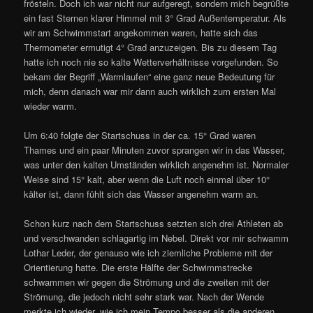
frösteln. Doch ich war nicht nur aufgeregt, sondern mich begrüßte
ein fast Sternen klarer Himmel mit 3° Grad Außentemperatur. Als
wir am Schwimmstart angekommen waren, hatte sich das
Thermometer ermutigt 4° Grad anzuzeigen. Bis zu diesem Tag
hatte ich noch nie so kalte Wetterverhältnisse vorgefunden. So
bekam der Begriff „Warmlaufen“ eine ganz neue Bedeutung für
mich, denn danach war mir dann auch wirklich zum ersten Mal
wieder warm.
Um 6:40 folgte der Startschuss in der ca. 15° Grad waren
Thames und ein paar Minuten zuvor sprangen wir in das Wasser,
was unter den kalten Umständen wirklich angenehm ist. Normaler
Weise sind 15° kalt, aber wenn die Luft noch einmal über 10°
kälter ist, dann fühlt sich das Wasser angenehm warm an.
Schon kurz nach dem Startschuss setzten sich drei Athleten ab
und verschwanden schlagartig im Nebel. Direkt vor mir schwamm
Lothar Leder, der genauso wie ich ziemliche Probleme mit der
Orientierung hatte. Die erste Hälfte der Schwimmstrecke
schwammen wir gegen die Strömung und die zweiten mit der
Strömung, die jedoch nicht sehr stark war. Nach der Wende
merkte ich wieder, wie ich mein Tempo besser als die anderen