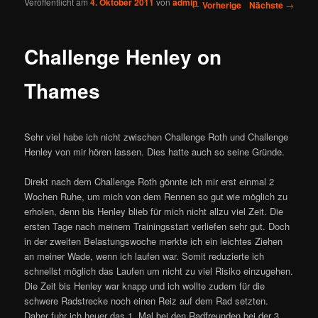
Veröffentlicht am
4. Oktober 2011
von
admin
Artikelnavigation
←
Vorherige
Nächste
→
Challenge Henley on
Thames
Sehr viel habe ich nicht zwischen Challenge Roth und Challenge
Henley von mir hören lassen. Dies hatte auch so seine Gründe.
Direkt nach dem Challenge Roth gönnte ich mir erst einmal 2
Wochen Ruhe, um mich von dem Rennen so gut wie möglich zu
erholen, denn bis Henley blieb für mich nicht allzu viel Zeit. Die
ersten Tage nach meinem Trainingsstart verliefen sehr gut. Doch
in der zweiten Belastungswoche merkte ich ein leichtes Ziehen
an meiner Wade, wenn ich laufen war. Somit reduzierte ich
schnellst möglich das Laufen um nicht zu viel Risiko einzugehen.
Die Zeit bis Henley war knapp und ich wollte zudem für die
schwere Radstrecke noch einen Reiz auf dem Rad setzten.
Daher fuhr ich heuer das 1. Mal bei den Radfreunden bei der 3